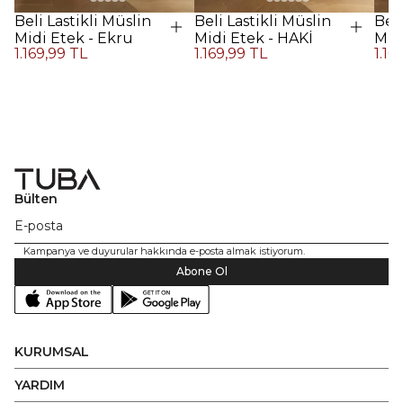
Beli Lastikli Müslin
Beli Lastikli Müslin
Beli
Midi Etek - Ekru
Midi Etek - HAKİ
Midi
1.169,99 TL
1.169,99 TL
1.16
Kah
Bülten
Kampanya ve duyurular hakkında e-posta almak istiyorum.
Abone Ol
KURUMSAL
YARDIM