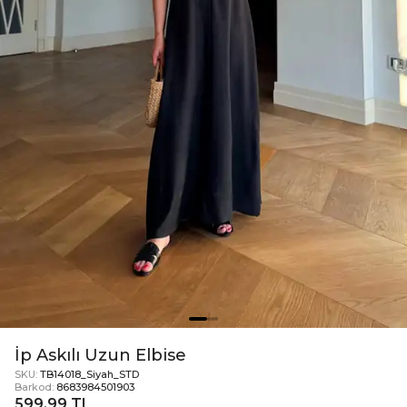
İp Askılı Uzun Elbise
SKU:
TB14018_Siyah_STD
Barkod:
8683984501903
599,99 TL