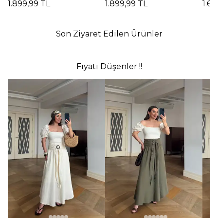
1.899,99 TL
1.899,99 TL
1.69
Dekolteli Uzun
Dekolteli Uzun
Elbi
Elbise - Kırmızı
Elbise - SİYAH
Son Ziyaret Edilen Ürünler
Fiyatı Düşenler !!