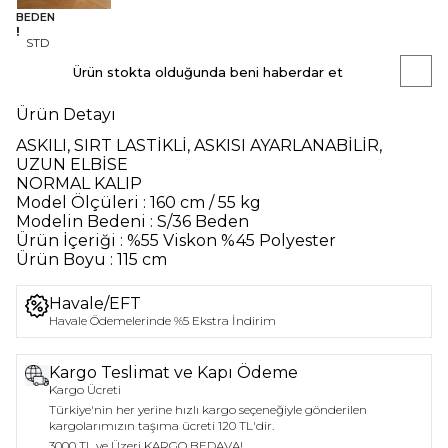
BEDEN
STD
Ürün stokta olduğunda beni haberdar et
Ürün Detayı
ASKILI, SIRT LASTİKLİ, ASKISI AYARLANABİLİR,
UZUN ELBİSE
NORMAL KALIP
Model Ölçüleri : 160 cm / 55 kg
Modelin Bedeni : S/36 Beden
Ürün İçeriği : %55 Viskon %45 Polyester
Ürün Boyu : 115 cm
Havale/EFT
Havale Ödemelerinde %5 Ekstra İndirim
Kargo Teslimat ve Kapı Ödeme
Kargo Ücreti
Türkiye'nin her yerine hızlı kargo seçeneğiyle gönderilen
kargolarımızın taşıma ücreti 120 TL'dir.
3000 TL ve Üzeri KARGO BEDAVA!