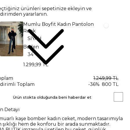
eçtiğiniz ürünleri sepetinize ekleyin ve
ndirimden yararlanın.
Mumlu Boyfit Kadın Pantolon
Renk
Beden
1.299,99 TL
oplam
1.249,99 TL
ndirimli Toplam
-
36
%
800 TL
Ürün stokta olduğunda beni haberdar et
n Detayı
muarlı kaşe bomber kadın ceket, modern tasarımıyla
 şıklığı hem de konforu bir arada sunmaktadır.
A BUTİK imzasıyla üretilen bu ceket, günlük