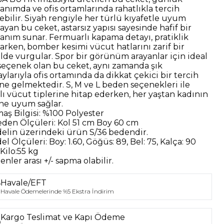
lanımda ve ofis ortamlarında rahatlıkla tercih
lebilir. Siyah rengiyle her türlü kıyafetle uyum
ayan bu ceket, astarsız yapısı sayesinde hafif bir
lanım sunar. Fermuarlı kapama detayı, pratiklik
larken, bomber kesimi vücut hatlarını zarif bir
ilde vurgular. Spor bir görünüm arayanlar için ideal
 seçenek olan bu ceket, aynı zamanda şık
ylarıyla ofis ortamında da dikkat çekici bir tercih
ine gelmektedir. S, M ve L beden seçenekleri ile
klı vücut tiplerine hitap ederken, her yaştan kadının
line uyum sağlar.
aş Bilgisi:
%100 Polyester
eden Ölçüleri:
Kol 51 cm Boy 60 cm
elin üzerindeki ürün
S/36
bedendir.
el Ölçüleri:
Boy: 1.60, Göğüs: 89, Bel: 75, Kalça: 90
Kilo:55 kg
nler arası +/- sapma olabilir.
Havale/EFT
Havale Ödemelerinde %5 Ekstra İndirim
Kargo Teslimat ve Kapı Ödeme