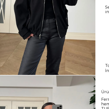
S
i
T
İ
Ürü
Fer
hem
TUB