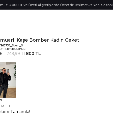
•
•
3.000 TL ve Üzeri Alışverişlerde Ücretsiz Teslimat
✦ Yeni Sezon Parçal
muarlı Kaşe Bomber Kadın Ceket
TB13736_Siyah_S
d:
8683984483636
6
1.249,99 TL
800 TL
N
M
L
bini Tamamla!