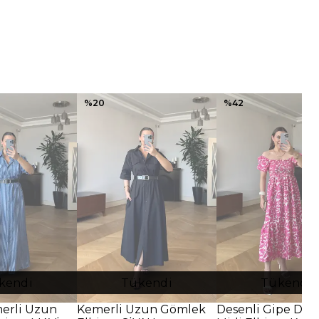
%
20
%
42
kendi
Tükendi
Tükendi
merli Uzun
Kemerli Uzun Gömlek
Desenli Gipe Deta