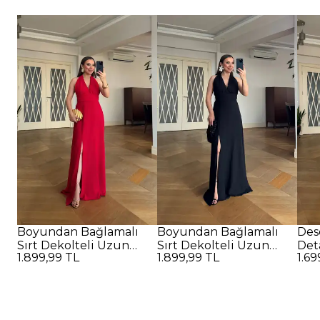
Boyundan Bağlamalı
Boyundan Bağlamalı
Des
Sırt Dekolteli Uzun
Sırt Dekolteli Uzun
Det
1.899,99 TL
1.899,99 TL
1.69
Elbise - Kırmızı
Elbise - SİYAH
Elbi