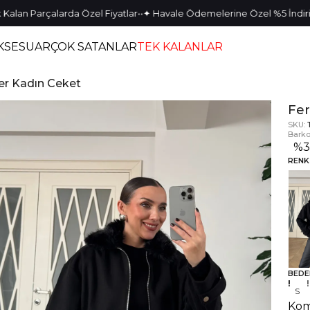
•
•
•
•
 Parçalarda Özel Fiyatlar
✦ Havale Ödemelerine Özel %5 İndirim
✦ 
KSESUAR
ÇOK SATANLAR
TEK KALANLAR
er Kadın Ceket
Fer
SKU:
Barko
%
3
RENK
BEDE
S
Kom