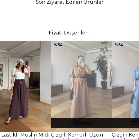
Son Ziyaret Edilen Ürünler
Fiyatı Düşenler !!
%
54
%
54
Tükendi
Tü
 Lastikli Müslin Midi
Çizgili Kemerli Uzun
Çizgili Ke