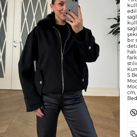
kul
edi
sağl
kul
sağ
şek
bir
deta
hal
far
sti
Kum
S B
Mod
Mod
cm, 
Bede