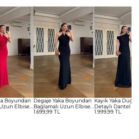
ka Boyundan
Degaje Yaka Boyundan
Kayık Yaka Düğü
Uzun Elbise -
Bağlamalı Uzun Elbise -
Detaylı Dantel U
1.699,99 TL
1.999,99 TL
SİYAH
Elbise - SİYAH