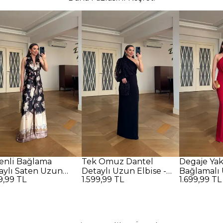
enli Bağlama
Tek Omuz Dantel
Degaje Ya
aylı Saten Uzun
Detaylı Uzun Elbise -
Bağlamalı 
9,99 TL
1.599,99 TL
1.699,99 TL
se - SİYAH
SİYAH
Kırmızı