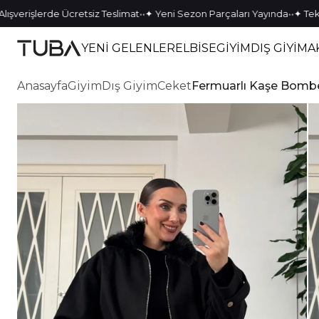
•
•
•
•
işlerde Ücretsiz Teslimat
✦ Yeni Sezon Parçaları Yayında
✦ Tek Kalan
YENİ GELENLER
ELBİSE
GİYİM
DIŞ GİYİM
A
Anasayfa
Giyim
Dış Giyim
Ceket
Fermuarlı Kaşe Bomb