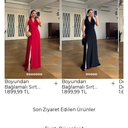
Boyundan
Boyundan
Des
Bağlamalı Sırt
Bağlamalı Sırt
Det
1.899,99 TL
1.899,99 TL
1.69
Dekolteli Uzun
Dekolteli Uzun
Elbi
Elbise - Kırmızı
Elbise - SİYAH
Son Ziyaret Edilen Ürünler