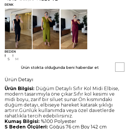
RENK
BEDEN
S
M
Ürün stokta olduğunda beni haberdar et
Ürün Detayı
Ürün Bilgisi:
Düğüm Detaylı Sıfır Kol Midi Elbise,
modern tasarımıyla öne çıkar.
Sıfır kol kesimi ve
midi boyu, zarif bir siluet sunar.
Ön kısmındaki
düğüm detayı, elbiseye hareket katarak şıklığı
artırır.
Günlük kullanımda veya özel davetlerde
rahatlıkla tercih edebilirsiniz.
Kumaş Bilgisi:
%100 Polyester
S Beden Ölçüleri:
Göğüs 76 cm Boy 142 cm