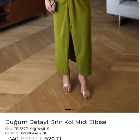
Düğüm Detaylı Sıfır Kol Midi Elbise
SKU:
TB13377_Yağ Yeşil_S
Barkod:
8683984462716
%
40
869,99 TL
520 TL