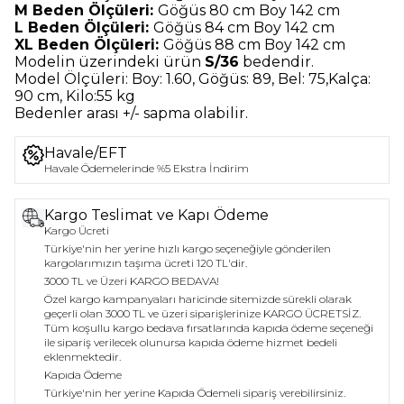
M Beden Ölçüleri:
Göğüs 80 cm Boy 142 cm
L Beden Ölçüleri:
Göğüs 84 cm Boy 142 cm
XL Beden Ölçüleri:
Göğüs 88 cm Boy 142 cm
Modelin üzerindeki ürün
S/36
bedendir.
Model Ölçüleri:
Boy: 1.60, Göğüs: 89, Bel: 75,Kalça:
90 cm, Kilo:55 kg
Bedenler arası +/- sapma olabilir.
Havale/EFT
Havale Ödemelerinde %5 Ekstra İndirim
Kargo Teslimat ve Kapı Ödeme
Kargo Ücreti
Türkiye'nin her yerine hızlı kargo seçeneğiyle gönderilen
kargolarımızın taşıma ücreti 120 TL'dir.
3000 TL ve Üzeri KARGO BEDAVA!
Özel kargo kampanyaları haricinde sitemizde sürekli olarak
geçerli olan 3000 TL ve üzeri siparişlerinize KARGO ÜCRETSİZ.
Tüm koşullu kargo bedava fırsatlarında kapıda ödeme seçeneği
ile sipariş verilecek olunursa kapıda ödeme hizmet bedeli
eklenmektedir.
Kapıda Ödeme
Türkiye'nin her yerine Kapıda Ödemeli sipariş verebilirsiniz.