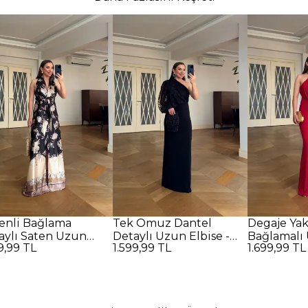
enli Bağlama
Tek Omuz Dantel
Degaje Ya
aylı Saten Uzun
Detaylı Uzun Elbise -
Bağlamalı 
9,99 TL
1.599,99 TL
1.699,99 TL
se - SİYAH
SİYAH
Kırmızı