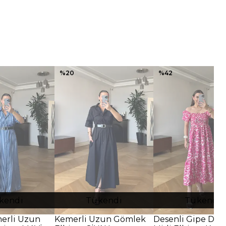
%
20
%
42
kendi
Tükendi
Tükendi
merli Uzun
Kemerli Uzun Gömlek
Desenli Gipe Deta