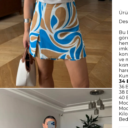
Ürü
Des
Bu
gör
hem
imk
kon
ve m
kıs
har
Kum
34 
36 
38 
40 
Mod
Mod
Kilo
Bede