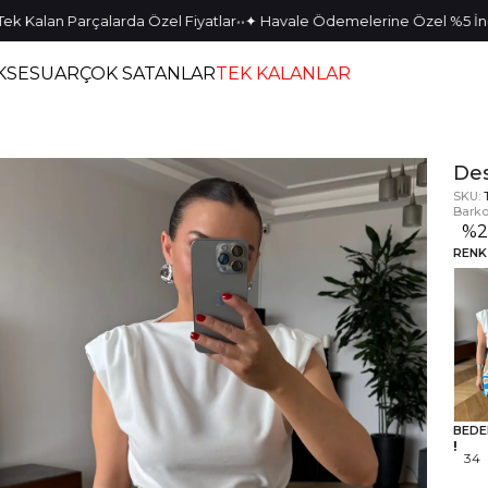
•
•
•
•
an Parçalarda Özel Fiyatlar
✦ Havale Ödemelerine Özel %5 İndirim
KSESUAR
ÇOK SATANLAR
TEK KALANLAR
Des
SKU:
Barko
%
RENK
BEDE
34