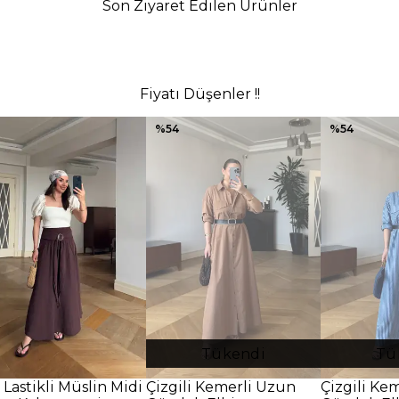
Son Ziyaret Edilen Ürünler
Fiyatı Düşenler !!
%
54
%
54
Tükendi
Tü
 Lastikli Müslin Midi
Çizgili Kemerli Uzun
Çizgili Ke