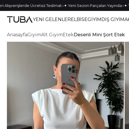
•
•
•
•
erişlerde Ücretsiz Teslimat
✦ Yeni Sezon Parçaları Yayında
✦ Tek Kal
YENİ GELENLER
ELBİSE
GİYİM
DIŞ GİYİM
A
Anasayfa
Giyim
Alt Giyim
Etek
Desenli Mini Şort Etek