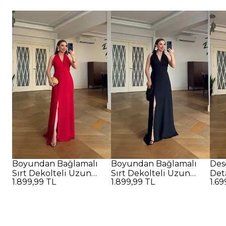
Boyundan Bağlamalı
Boyundan Bağlamalı
Des
Sırt Dekolteli Uzun
Sırt Dekolteli Uzun
Det
1.899,99 TL
1.899,99 TL
1.69
Elbise - Kırmızı
Elbise - SİYAH
Elbi