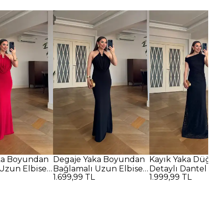
ka Boyundan
Degaje Yaka Boyundan
Kayık Yaka Düğü
Uzun Elbise -
Bağlamalı Uzun Elbise -
Detaylı Dantel U
1.699,99 TL
1.999,99 TL
SİYAH
Elbise - SİYAH