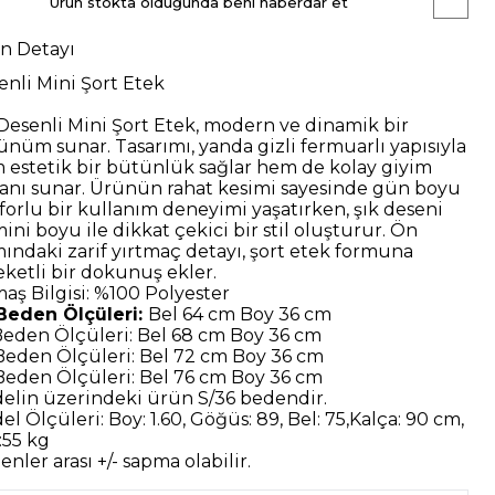
Ürün stokta olduğunda beni haberdar et
n Detayı
enli Mini Şort Etek
Desenli Mini Şort Etek
, modern ve dinamik bir
ünüm sunar. Tasarımı,
yanda gizli fermuarlı
yapısıyla
 estetik bir bütünlük sağlar hem de kolay giyim
anı sunar. Ürünün
rahat
kesimi sayesinde gün boyu
forlu bir kullanım deneyimi yaşatırken,
şık
deseni
ini boyu ile dikkat çekici bir stil oluşturur. Ön
mındaki zarif yırtmaç detayı, şort etek formuna
eketli bir dokunuş ekler.
aş Bilgisi:
%100 Polyester
Beden Ölçüleri:
Bel 64 cm Boy 36 cm
Beden Ölçüleri:
Bel 68 cm Boy 36 cm
Beden Ölçüleri:
Bel 72 cm Boy 36 cm
Beden Ölçüleri:
Bel 76 cm Boy 36 cm
elin üzerindeki ürün
S/36
bedendir.
el Ölçüleri:
Boy: 1.60, Göğüs: 89, Bel: 75,Kalça: 90 cm,
:55 kg
nler arası +/- sapma olabilir.