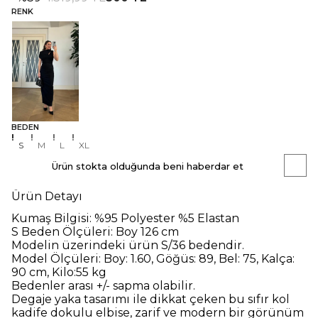
RENK
BEDEN
S
M
L
XL
Ürün stokta olduğunda beni haberdar et
Ürün Detayı
Kumaş Bilgisi:
%95 Polyester %5 Elastan
S Beden Ölçüleri:
Boy 126 cm
Modelin üzerindeki ürün
S/36
bedendir.
Model Ölçüleri:
Boy: 1.60, Göğüs: 89, Bel: 75, Kalça:
90 cm, Kilo:55 kg
Bedenler arası +/- sapma olabilir.
Degaje yaka tasarımı ile dikkat çeken bu sıfır kol
kadife dokulu elbise, zarif ve modern bir görünüm