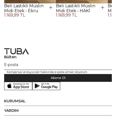
Beli Lastikli Müslin
Beli Lastikli Müslin
Beli
Midi Etek - Ekru
Midi Etek - HAKİ
Midi
1.169,99 TL
1.169,99 TL
1.16
Kah
Bülten
Kampanya ve duyurular hakkında e-posta almak istiyorum.
Abone Ol
KURUMSAL
YARDIM