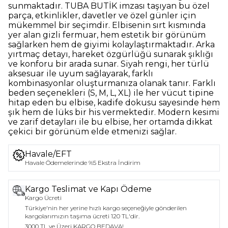
sunmaktadır. TUBA BUTİK imzası taşıyan bu özel
parça, etkinlikler, davetler ve özel günler için
mükemmel bir seçimdir. Elbisenin sırt kısmında
yer alan gizli fermuar, hem estetik bir görünüm
sağlarken hem de giyimi kolaylaştırmaktadır. Arka
yırtmaç detayı, hareket özgürlüğü sunarak şıklığı
ve konforu bir arada sunar. Siyah rengi, her türlü
aksesuar ile uyum sağlayarak, farklı
kombinasyonlar oluşturmanıza olanak tanır. Farklı
beden seçenekleri (S, M, L, XL) ile her vücut tipine
hitap eden bu elbise, kadife dokusu sayesinde hem
şık hem de lüks bir his vermektedir. Modern kesimi
ve zarif detayları ile bu elbise, her ortamda dikkat
çekici bir görünüm elde etmenizi sağlar.
Havale/EFT
Havale Ödemelerinde %5 Ekstra İndirim
Kargo Teslimat ve Kapı Ödeme
Kargo Ücreti
Türkiye'nin her yerine hızlı kargo seçeneğiyle gönderilen
kargolarımızın taşıma ücreti 120 TL'dir.
3000 TL ve Üzeri KARGO BEDAVA!