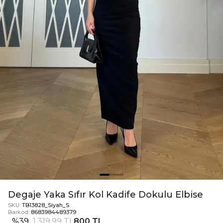
Degaje Yaka Sıfır Kol Kadife Dokulu Elbise
SKU:
TB13828_Siyah_S
Barkod:
8683984489379
%
39
1.319,99 TL
800 TL