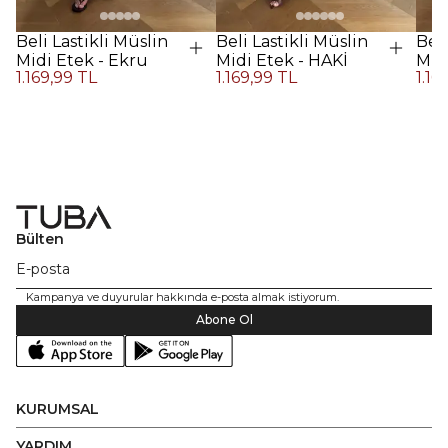
Beli Lastikli Müslin
Beli Lastikli Müslin
Beli
Midi Etek - Ekru
Midi Etek - HAKİ
Midi
1.169,99 TL
1.169,99 TL
1.16
Kah
Bülten
Kampanya ve duyurular hakkında e-posta almak istiyorum.
Abone Ol
KURUMSAL
YARDIM