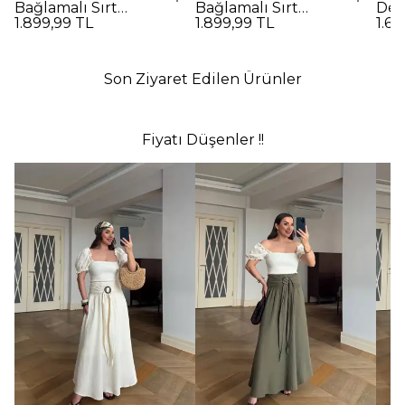
Bağlamalı Sırt
Bağlamalı Sırt
Det
1.899,99 TL
1.899,99 TL
1.69
Dekolteli Uzun
Dekolteli Uzun
Elbi
Elbise - Kırmızı
Elbise - SİYAH
Son Ziyaret Edilen Ürünler
Fiyatı Düşenler !!