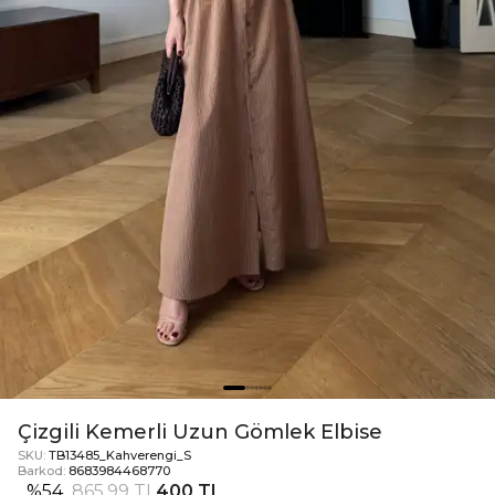
Çizgili Kemerli Uzun Gömlek Elbise
SKU:
TB13485_Kahverengi_S
Barkod:
8683984468770
%
54
865,99 TL
400 TL