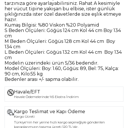
tarzınıza göre ayarlayabilirsiniz
.
Rahat A kesimiyle
her vücut tipine yakışan bu elbise, ister günlük
şıklığınızda ister özel davetlerde size eşlik etmeye
hazır.
Kumaş Bilgisi:
%80 Viskon %20 Polyamid
S Beden Ölçüleri:
Göğüs 124 cm Kol 44 cm Boy 134
cm
M Beden Ölçüleri:
Göğüs 128 cm Kol 44 cm Boy
134 cm
L Beden Ölçüleri:
Göğüs 132 cm Kol 44 cm Boy 134
cm
Modelin üzerindeki ürün
S/36
bedendir.
Model Ölçüleri:
Boy: 1.60, Göğüs: 89, Bel: 75, Kalça:
90 cm, Kilo:55 kg
Bedenler arası +/- sapma olabilir.
Havale/EFT
Havale Ödemelerinde %5 Ekstra İndirim
Kargo Teslimat ve Kapı Ödeme
Kargo Ücreti
Türkiye'nin her yerine hızlı kargo seçeneğiyle gönderilen
kargolarımızın taşıma ücreti 120 TL'dir.