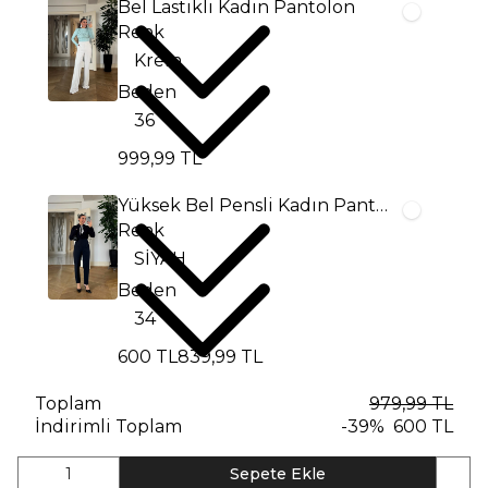
Bel Lastikli Kadın Pantolon
Renk
Beden
999,99 TL
Yüksek Bel Pensli Kadın Pantolon
Renk
Beden
600 TL
839,99 TL
Toplam
979,99 TL
İndirimli Toplam
-
39
%
600 TL
1
Sepete Ekle