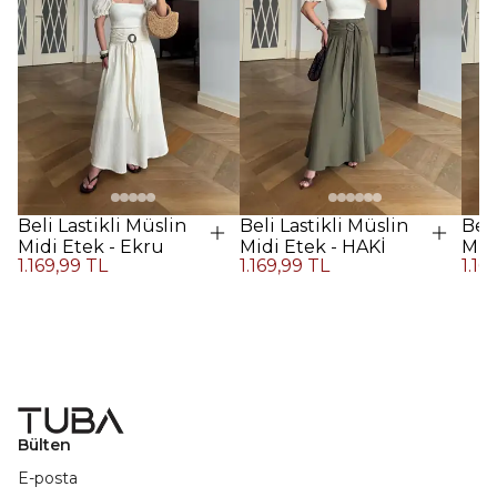
Beli Lastikli Müslin
Beli Lastikli Müslin
Beli
Midi Etek - Ekru
Midi Etek - HAKİ
Midi
1.169,99 TL
1.169,99 TL
1.16
Kah
Bülten