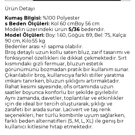
Ürün Detayı
Kumaş Bilgisi:
%100 Polyester
s Beden Ölçüleri:
Kol 60 cmBoy 56 cm
Modelin üzerindeki ürün
S/36
bedendir.
Model Ölçüleri:
Boy: 1.60, Göğüs: 89, Bel: 75, Kalça:
90 cm, Kilo:55 kg
Bedenler arası +/- sapma olabilir.
Broş detaylı uzun kollu saten bluz, zarif tasarımı ve
fonksiyonel özellikleri ile dikkat çekmektedir. Sırt
kısmındaki gizli fermuar, bluzun estetik
görünümünü bozmadan pratik bir kullanım sunar.
Çıkarılabilir broş, kullanıcıya farklı stiller yaratma
imkanı tanırken, bluzun şıklığını artırmaktadır.
Rahat kesimi sayesinde, ofis ortamında uzun
saatler boyunca konforlu bir şekilde giyilebilir.
Aynı zamanda, davetler, toplantılar ve etkinlikler
için de ideal bir tercih oluşturarak, şıklığı ve
zarafeti bir arada sunar. Lacivert ve taş renk
seçenekleri, her türlü kombinle uyum sağlarken,
farklı beden alternatifleri (S, M, L, XL) ile geniş bir
kullanıcı kitlesine hitap etmektedir.