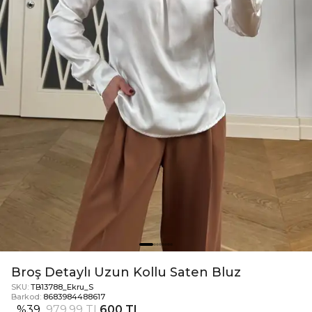
Broş Detaylı Uzun Kollu Saten Bluz
SKU:
TB13788_Ekru_S
Barkod:
8683984488617
%
39
979,99 TL
600 TL