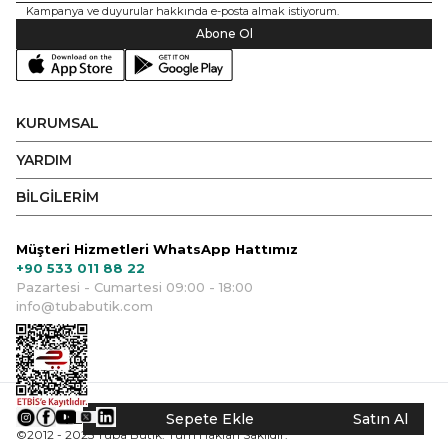
Kampanya ve duyurular hakkında e-posta almak istiyorum.
Abone Ol
KURUMSAL
YARDIM
BİLGİLERİM
Müşteri Hizmetleri WhatsApp Hattımız
+90 533 011 88 22
Pazartesi - Cumartesi 09:00 - 18:00
info@tubabutik.com
600 TL
Sepete Ekle
Satın Al
©2012 - 2025 Tuba Butik. Tüm Hakları Saklıdır.