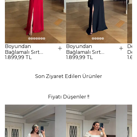
Boyundan
Boyundan
Des
Bağlamalı Sırt
Bağlamalı Sırt
Det
1.899,99 TL
1.899,99 TL
1.69
Dekolteli Uzun
Dekolteli Uzun
Elbi
Elbise - Kırmızı
Elbise - SİYAH
Son Ziyaret Edilen Ürünler
Fiyatı Düşenler !!