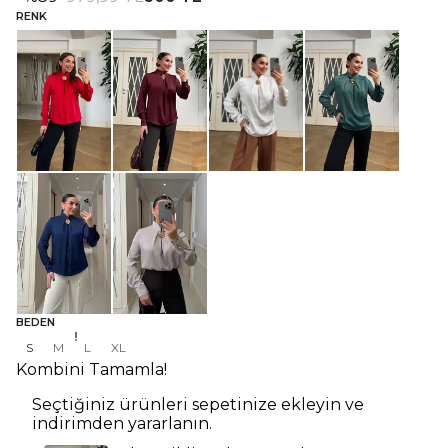
RENK
BEDEN
S
M
L
XL
Kombini Tamamla!
Seçtiğiniz ürünleri sepetinize ekleyin ve
indirimden yararlanın.