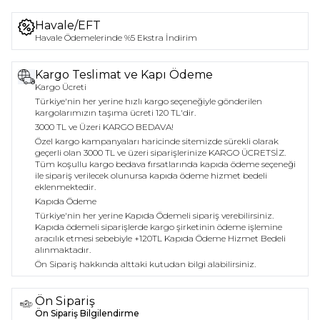
Havale/EFT
Havale Ödemelerinde %5 Ekstra İndirim
Kargo Teslimat ve Kapı Ödeme
Kargo Ücreti
Türkiye'nin her yerine hızlı kargo seçeneğiyle gönderilen
kargolarımızın taşıma ücreti 120 TL'dir.
3000 TL ve Üzeri KARGO BEDAVA!
Özel kargo kampanyaları haricinde sitemizde sürekli olarak
geçerli olan 3000 TL ve üzeri siparişlerinize KARGO ÜCRETSİZ.
Tüm koşullu kargo bedava fırsatlarında kapıda ödeme seçeneği
ile sipariş verilecek olunursa kapıda ödeme hizmet bedeli
eklenmektedir.
Kapıda Ödeme
Türkiye'nin her yerine Kapıda Ödemeli sipariş verebilirsiniz.
Kapıda ödemeli siparişlerde kargo şirketinin ödeme işlemine
aracılık etmesi sebebiyle +120TL Kapıda Ödeme Hizmet Bedeli
alınmaktadır.
Ön Sipariş hakkında alttaki kutudan bilgi alabilirsiniz.
Ön Sipariş
Ön Sipariş Bilgilendirme