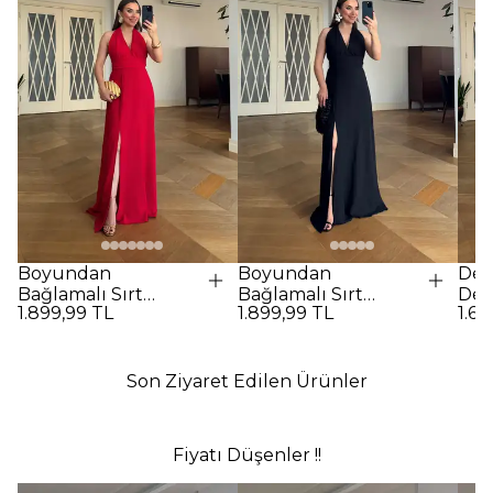
Boyundan
Boyundan
Des
Bağlamalı Sırt
Bağlamalı Sırt
Det
1.899,99 TL
1.899,99 TL
1.69
Dekolteli Uzun
Dekolteli Uzun
Elbi
Elbise - Kırmızı
Elbise - SİYAH
Son Ziyaret Edilen Ürünler
Fiyatı Düşenler !!