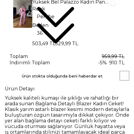
Yüksek Bel Palazzo Kadın Pantolon
Renk
Beden
503,49 TL
529,99 TL
Toplam
959,99 TL
İndirimli Toplam
-
5
%
910 TL
Ürün stokta olduğunda beni haberdar et
Ürün Detayı
Yüksek kaliteli kumaşı ile şıklığı ve rahatlığı bir
arada sunan Bağlama Detaylı Blazer Kadın Ceket!
Klasik yarım astarlı blazer kesimi modern detaylarla
buluşturan özgün tasarımıyla dikkat çekiyor. Önde
yer alan bağlama detayı ceketi farklı kılıyor ve
vücuda oturması sağlanıyor. Günlük hayatta veya
iş ortamlarında stilinizi tamamlayacak ideal parça.