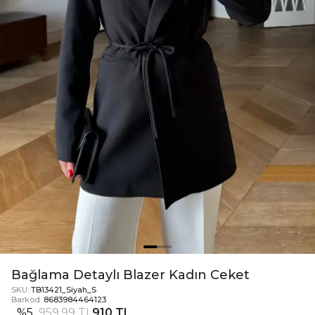
Bağlama Detaylı Blazer Kadın Ceket
SKU:
TB13421_Siyah_S
Barkod:
8683984464123
%
5
959,99 TL
910 TL