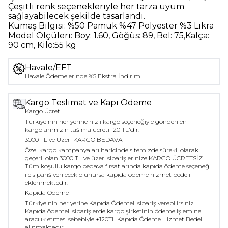
Çeşitli renk seçenekleriyle her tarza uyum
sağlayabilecek şekilde tasarlandı.
Kumaş Bilgisi:
%50 Pamuk %47 Polyester %3 Likra
Model Ölçüleri:
Boy: 1.60, Göğüs: 89, Bel: 75,Kalça:
90 cm, Kilo:55 kg
Havale/EFT
Havale Ödemelerinde %5 Ekstra İndirim
Kargo Teslimat ve Kapı Ödeme
Kargo Ücreti
Türkiye'nin her yerine hızlı kargo seçeneğiyle gönderilen
kargolarımızın taşıma ücreti 120 TL'dir.
3000 TL ve Üzeri KARGO BEDAVA!
Özel kargo kampanyaları haricinde sitemizde sürekli olarak
geçerli olan 3000 TL ve üzeri siparişlerinize KARGO ÜCRETSİZ.
Tüm koşullu kargo bedava fırsatlarında kapıda ödeme seçeneği
ile sipariş verilecek olunursa kapıda ödeme hizmet bedeli
eklenmektedir.
Kapıda Ödeme
Türkiye'nin her yerine Kapıda Ödemeli sipariş verebilirsiniz.
Kapıda ödemeli siparişlerde kargo şirketinin ödeme işlemine
aracılık etmesi sebebiyle +120TL Kapıda Ödeme Hizmet Bedeli
alınmaktadır.