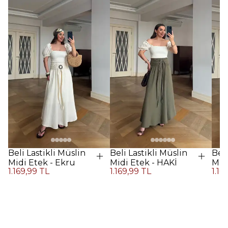
Beli Lastikli Müslin
Beli Lastikli Müslin
Beli
Midi Etek - Ekru
Midi Etek - HAKİ
Midi
1.169,99 TL
1.169,99 TL
1.16
Kah