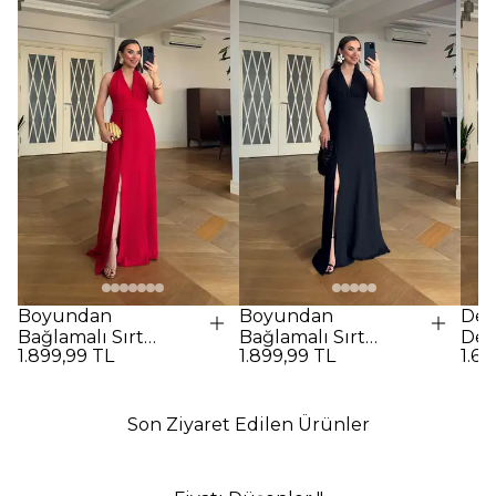
Boyundan
Boyundan
Des
Bağlamalı Sırt
Bağlamalı Sırt
Det
1.899,99 TL
1.899,99 TL
1.69
Dekolteli Uzun
Dekolteli Uzun
Elbi
Elbise - Kırmızı
Elbise - SİYAH
Son Ziyaret Edilen Ürünler