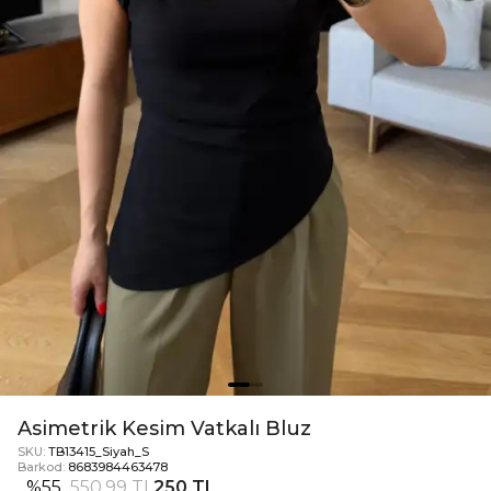
Asimetrik Kesim Vatkalı Bluz
SKU:
TB13415_Siyah_S
Barkod:
8683984463478
%
55
550,99 TL
250 TL