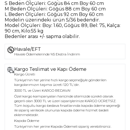
S Beden Ölçüleri:
Göğüs 84 cm Boy 60 cm
M Beden Ölçüleri:
Göğüs 88 cm Boy 60 cm
L Beden Ölçüleri:
Göğüs 92 cm Boy 60 cm
Modelin üzerindeki ürün
S/36
bedendir.
Model Ölçüleri:
Boy: 1.60, Göğüs: 89, Bel: 75, Kalça:
90 cm, Kilo:55 kg
Bedenler arası +/- sapma olabilir.
Havale/EFT
Havale Ödemelerinde %5 Ekstra İndirim
Kargo Teslimat ve Kapı Ödeme
Kargo Ücreti
Türkiye'nin her yerine hızlı kargo seçeneğiyle gönderilen
kargolarımızın taşıma ücreti 120 TL'dir.
3000 TL ve Üzeri KARGO BEDAVA!
Özel kargo kampanyaları haricinde sitemizde sürekli olarak
geçerli olan 3000 TL ve üzeri siparişlerinize KARGO ÜCRETSİZ.
Tüm koşullu kargo bedava fırsatlarında kapıda ödeme seçeneği
ile sipariş verilecek olunursa kapıda ödeme hizmet bedeli
eklenmektedir.
Kapıda Ödeme
Türkiye'nin her yerine Kapıda Ödemeli sipariş verebilirsiniz.