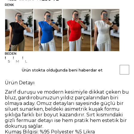
RENK
BEDEN
S
M
L
Ürün stokta olduğunda beni haberdar et
Ürün Detayı
Zarif duruşu ve modern kesimiyle dikkat çeken bu
bluz, gardırobunuzun yıldız parçalarından biri
olmaya aday. Omuz detayları sayesinde güçlü bir
siluet sunarken, beldeki asimetrik kuşak formu
şıklığa farklı bir boyut kazandırır. Sırt kısmındaki
gizli fermuar detayı ise hem pratik hem estetik bir
dokunuş sağlar.
Kumaş Bilgisi:
%95 Polyester %5 Likra