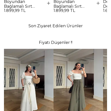
Boyundan
Boyundan
Des
Bağlamalı Sırt
Bağlamalı Sırt
Det
1.899,99 TL
1.899,99 TL
1.69
Dekolteli Uzun
Dekolteli Uzun
Elbi
Elbise - Kırmızı
Elbise - SİYAH
Son Ziyaret Edilen Ürünler
Fiyatı Düşenler !!