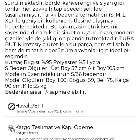
sunulmaktadır; bordo, kahverengi ve siyah gibi
tonlar, her zevke hitap edecek şekilde
tasarlanmıştır. Farklı beden alternatifleri (S, M, L,
XL) ile geniş bir kullanıcı kitlesine ulaşmayı
hedeflemektedir. Bu takım, asimetrik kesimi
sayesinde dinamik bir siluet oluştururken, modern
çizgileriyle de şıklığı ön planda tutmaktadır. TUBA
BUTİK imzasıyla üretilen bu parça, hem stil sahibi
hem de rahat bir görünüm arayanlar için ideal bir
seçimdir.
Kumaş Bilgisi:
%95 Polyester %5 Lycra
S Beden Ölçüleri:
Üst Boy 57 cm Alt Boy 105 cm
Modelin üzerindeki ürün
S/36
bedendir.
Model Ölçüleri:
Boy: 1.60, Göğüs: 89, Bel: 75, Kalça:
90 cm, Kilo:55 kg
Bedenler arası +/- sapma olabilir.
Havale/EFT
Havale Ödemelerinde %5 Ekstra İndirim
Kargo Teslimat ve Kapı Ödeme
Kargo Ücreti
Türkiye'nin her yerine hızlı kargo seçeneğiyle gönderilen