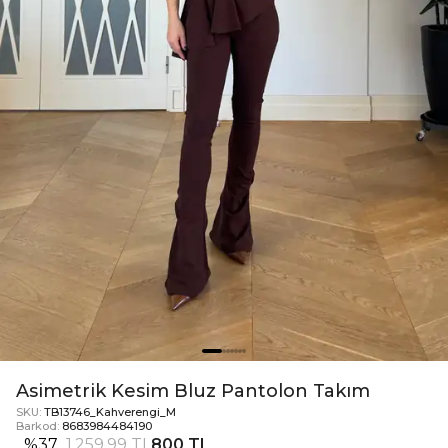
Asimetrik Kesim Bluz Pantolon Takım
SKU:
TB13746_Kahverengi_M
Barkod:
8683984484190
%
37
1.259,99 TL
800 TL