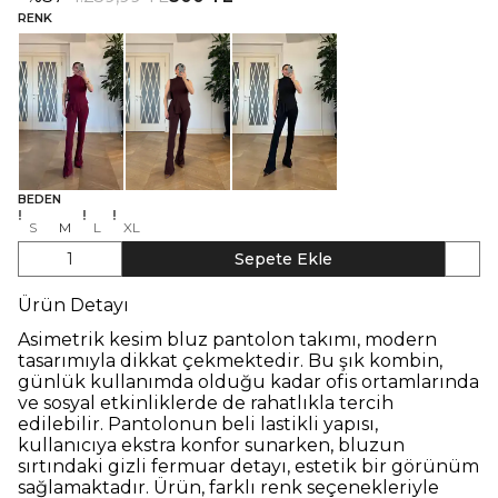
RENK
BEDEN
S
M
L
XL
1
Sepete Ekle
Ürün Detayı
Asimetrik kesim bluz pantolon takımı, modern
tasarımıyla dikkat çekmektedir. Bu şık kombin,
günlük kullanımda olduğu kadar ofis ortamlarında
ve sosyal etkinliklerde de rahatlıkla tercih
edilebilir. Pantolonun beli lastikli yapısı,
kullanıcıya ekstra konfor sunarken, bluzun
sırtındaki gizli fermuar detayı, estetik bir görünüm
sağlamaktadır. Ürün, farklı renk seçenekleriyle