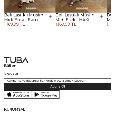
Beli Lastikli Müslin
Beli Lastikli Müslin
Beli
Midi Etek - Ekru
Midi Etek - HAKİ
Midi
1.169,99 TL
1.169,99 TL
1.16
Kah
Bülten
Kampanya ve duyurular hakkında e-posta almak istiyorum.
Abone Ol
KURUMSAL